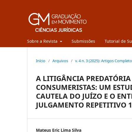
Sobre a Revista
Submissões
Tutorial de S
Início
/
Arquivos
/
v. 4 n. 3 (2025): Artigos Complet
A LITIGÂNCIA PREDATÓRI
CONSUMERISTAS: UM ESTUD
CAUTELA DO JUÍZO E O EN
JULGAMENTO REPETITIVO 1
Mateus Eric Lima Silva