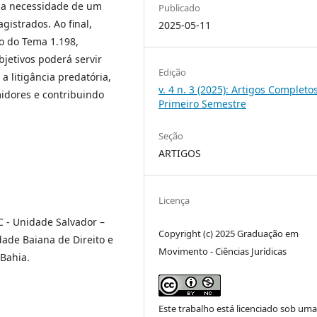
o a necessidade de um
Publicado
gistrados. Ao final,
2025-05-11
to do Tema 1.198,
bjetivos poderá servir
Edição
 litigância predatória,
v. 4 n. 3 (2025): Artigos Completos
idores e contribuindo
Primeiro Semestre
Seção
ARTIGOS
Licença
C - Unidade Salvador –
Copyright (c) 2025 Graduação em
ldade Baiana de Direito e
Movimento - Ciências Jurídicas
 Bahia.
Este trabalho está licenciado sob uma