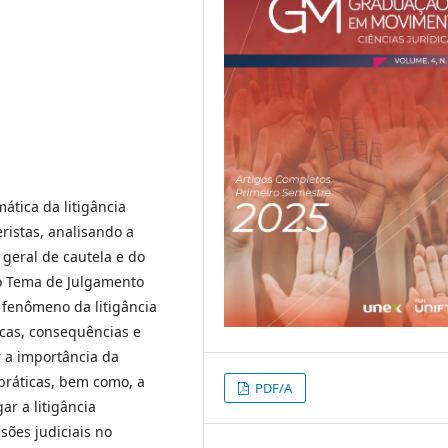
ática da litigância
istas, analisando a
 geral de cautela e do
no Tema de Julgamento
o fenômeno da litigância
ticas, consequências e
r a importância da
 práticas, bem como, a
PDF/A
ar a litigância
sões judiciais no