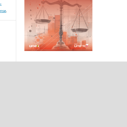
-
ense
.