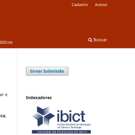
Cadastro
Acesso
Buscar
iódicos
Enviar Submissão
ar e
Indexadores
ica
,