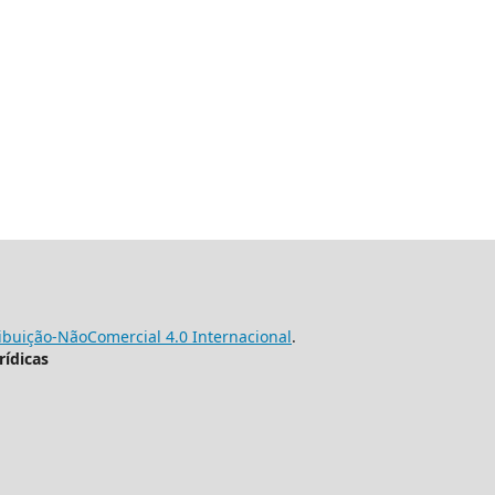
buição-NãoComercial 4.0 Internacional
.
rídicas