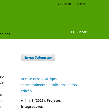
Cadastro
Acesso
Buscar
iódicos
Enviar Submissão
ção
Acesse nossos artigos,
 de
semestralmente publicados nessa
edição.
os
v. 4 n. 3 (2026): Projetos
as
Integradores
a