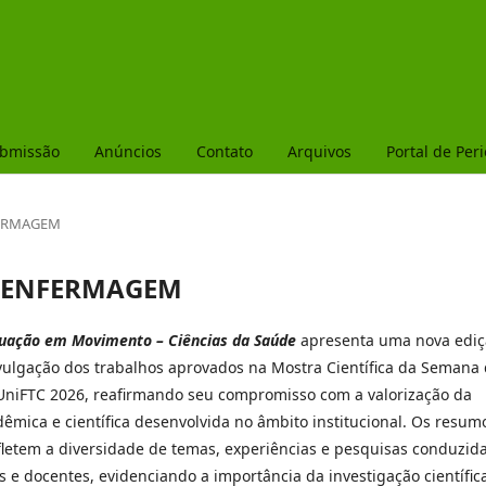
ubmissão
Anúncios
Contato
Arquivos
Portal de Per
NFERMAGEM
DE ENFERMAGEM
uação em Movimento – Ciências da Saúde
apresenta uma nova edi
vulgação dos trabalhos aprovados na Mostra Científica da Semana
iFTC 2026, reafirmando seu compromisso com a valorização da
êmica e científica desenvolvida no âmbito institucional. Os resum
fletem a diversidade de temas, experiências e pesquisas conduzid
 e docentes, evidenciando a importância da investigação científic