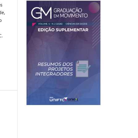
os
de,
o
C.