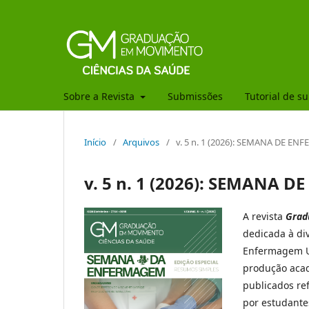
Sobre a Revista
Submissões
Tutorial de s
Início
/
Arquivos
/
v. 5 n. 1 (2026): SEMANA DE E
v. 5 n. 1 (2026): SEMANA 
A revista
Grad
dedicada à di
Enfermagem Un
produção acad
publicados re
por estudantes