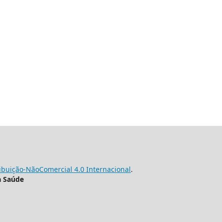
buição-NãoComercial 4.0 Internacional
.
a Saúde