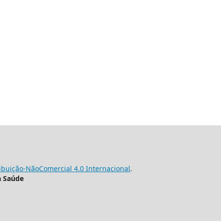
buição-NãoComercial 4.0 Internacional
.
a Saúde