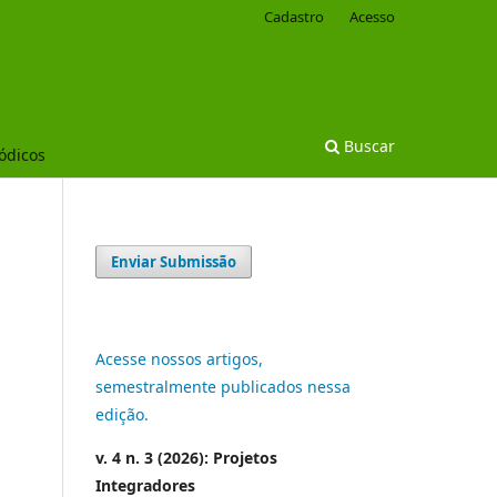
Cadastro
Acesso
Buscar
iódicos
Enviar Submissão
Acesse nossos artigos,
semestralmente publicados nessa
edição.
v. 4 n. 3 (2026): Projetos
Integradores