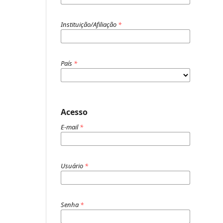
Instituição/Afiliação
*
País
*
Acesso
E-mail
*
Usuário
*
Senha
*