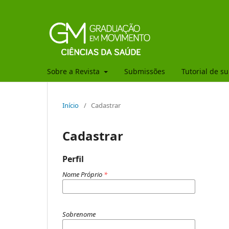
Sobre a Revista
Submissões
Tutorial de s
Início
/
Cadastrar
Cadastrar
Perfil
Nome Próprio
*
Sobrenome