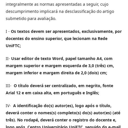
integralmente as normas apresentadas a seguir, cujo
descumprimento implicará na desclassificação do artigo
submetido para avaliação.
I -
Os textos devem ser apresentados, exclusivamente, por
docentes do ensino superior, que lecionam na Rede
UniFTC;
II-
Usar editor de texto Word, papel tamanho A4, com
margem superior e margem esquerda de 3,0 (três) cm,
margem inferior e margem direita de 2,0 (dois) cm;
III-
O título deverá ser centralizado, em negrito, fonte
Arial 12 e em caixa alta, em português e Inglês;
IV-
A identificação do(s) autor(es), logo após o título,
deverá conter o nomes(s) completo(s) do(s) autor(es) (até
três). No rodapé, deverá conter o registro do docente e,
logo após, Centro Universitário UniFTC, seguido do e-mail