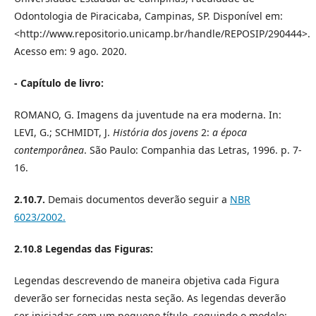
Odontologia de Piracicaba, Campinas, SP. Disponível em:
<http://www.repositorio.unicamp.br/handle/REPOSIP/290444>.
Acesso em: 9 ago. 2020.
- Capítulo de livro:
ROMANO, G. Imagens da juventude na era moderna. In:
LEVI, G.; SCHMIDT, J.
História dos jovens
2:
a época
contemporânea
. São Paulo: Companhia das Letras, 1996. p. 7-
16.
2.10.7.
Demais documentos deverão seguir a
NBR
6023/2002.
2.10.8 Legendas das Figuras:
Legendas descrevendo de maneira objetiva cada Figura
deverão ser fornecidas nesta seção. As legendas deverão
ser iniciadas com um pequeno título, seguindo o modelo: