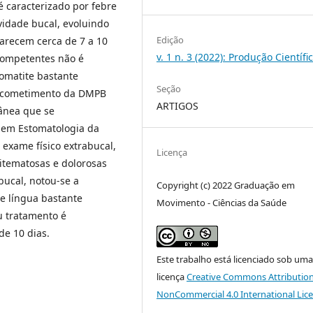
 é caracterizado por febre
vidade bucal, evoluindo
Edição
parecem cerca de 7 a 10
v. 1 n. 3 (2022): Produção Científi
competentes não é
omatite bastante
Seção
 acometimento da DMPB
ARTIGOS
tânea que se
 em Estomatologia da
 exame físico extrabucal,
Licença
ritematosas e dolorosas
bucal, notou-se a
Copyright (c) 2022 Graduação em
e língua bastante
Movimento - Ciências da Saúde
u tratamento é
de 10 dias.
Este trabalho está licenciado sob uma
licença
Creative Commons Attribution
NonCommercial 4.0 International Lic