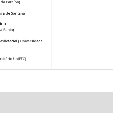
 da Paraíba)
eira de Santana
niFTC
a Bahia)
xilofacial ( Universidade
rsitário UniFTC)