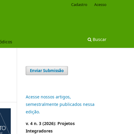
Cadastro
Acesso
Buscar
iódicos
Enviar Submissão
Acesse nossos artigos,
semestralmente publicados nessa
edição.
v. 4 n. 3 (2026): Projetos
Integradores