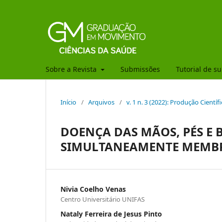
Sobre a Revista
Submissões
Tutorial de s
Início
/
Arquivos
/
v. 1 n. 3 (2022): Produção Científi
DOENÇA DAS MÃOS, PÉS E
SIMULTANEAMENTE MEMBRO
Nivia Coelho Venas
Centro Universitário UNIFAS
Nataly Ferreira de Jesus Pinto