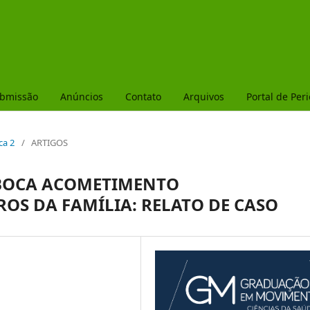
ubmissão
Anúncios
Contato
Arquivos
Portal de Per
ca 2
/
ARTIGOS
 BOCA ACOMETIMENTO
S DA FAMÍLIA: RELATO DE CASO