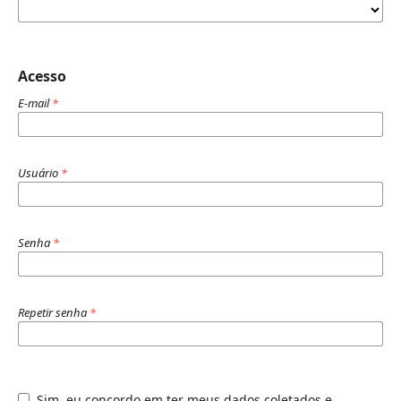
Acesso
E-mail
*
Usuário
*
Senha
*
Repetir senha
*
Sim, eu concordo em ter meus dados coletados e