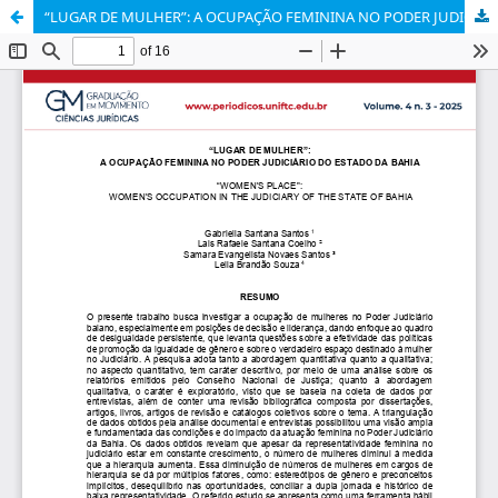
“LUGAR DE MULHER”: A OCUPAÇÃO FEMININA NO PODER JUDICIÁRIO DO ESTADO DA BAHIA